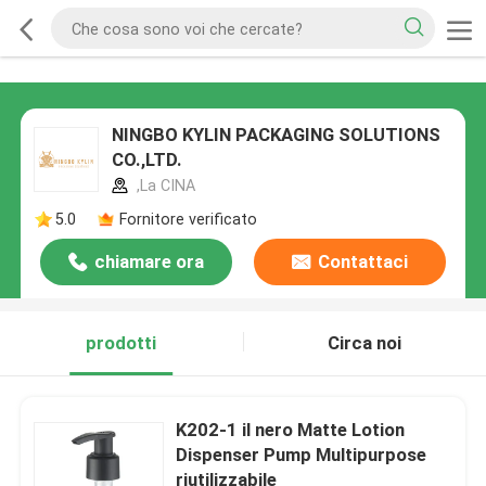
NINGBO KYLIN PACKAGING SOLUTIONS
CO.,LTD.
,La CINA
5.0
Fornitore verificato
chiamare ora
Contattaci
prodotti
Circa noi
K202-1 il nero Matte Lotion
Dispenser Pump Multipurpose
riutilizzabile