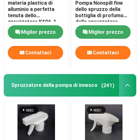
materia plastica di
Pompa Nonspill fine
alluminio a perfetta
dello spruzzo della
Spruzzatore della carta di credito
tenuta dello
bottiglia di profumo
spruzzatore K406-1
dello spruzzatore
della pompa del
K405-2 della foschia
Miglior prezzo
Miglior prezzo
profumo di 12/20mm
dell'oro durevole
Pen Perfume Spray
Contattaci
Contattaci
Cappuccio di plastica
Deodorante
Spruzzatore della pompa di innesco
(241)
Pompa per crema in plastica
Bottiglia di vetro