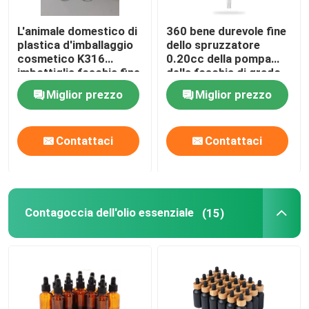
L'animale domestico di
360 bene durevole fine
plastica d'imballaggio
dello spruzzatore
cosmetico K316
0.20cc della pompa
imbottiglia foschia fine
della foschia di grado
vuota 100ml 125ml
K306 per profumo
Miglior prezzo
Miglior prezzo
della protezione solare
la piccola
Contattaci
Contattaci
Contagoccia dell'olio essenziale
(15)