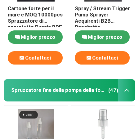
Cartone forte per il
Spray / Stream Trigger
mare e MOQ 10000pcs
Pump Sprayer
Spruzzatore di
Acquirenti B2B
sparatutto Russia BPF
Pacchetto
Chiusura
500pcs/cartone
Miglior prezzo
Miglior prezzo
Contattaci
Contattaci
Spruzzatore fine della pompa della foschia
(47)