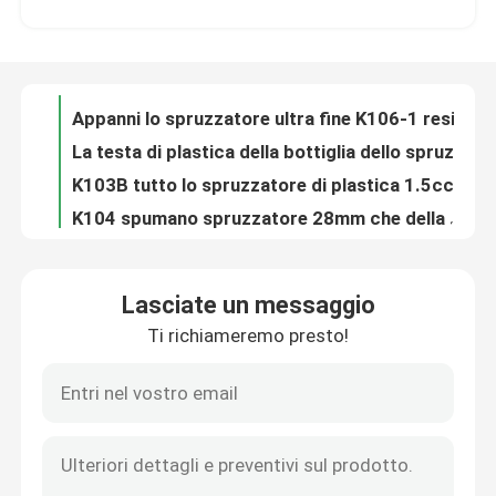
Appanni lo spruzzatore ultra fine K106-1 resistente all'uso della pompa di innesco per i cosmetici
La testa di plastica della bottiglia dello spruzzo di innesco di Multiscene ha riciclato ultra benissimo
Visita alla fabbrica
K103B tutto lo spruzzatore di plastica 1.5cc della pompa di innesco ha prodotto Nonspill multifunzionale
K104 spumano spruzzatore 28mm che della pompa di innesco 1.20cc ha prodotto il doppio schermo
Controllo di qualità
Doppia testa di innesco dello spruzzo dello schermo 1.5cc, innesco multiuso dell'ugello spruzzatore
Pompa Nonspill della sostituzione del sapone del ODM della pompa di plastica dell'erogatore per la bottiglia della lozione
Contattaci
Bene durevole multifunzionale della lozione dell'erogatore della sostituzione di alluminio della pompa
Colore rosso di 24mm della lozione dell'erogatore funzione di plastica di bambù della pompa di multi
Notizie
Anti riutilizzabile a perfetta tenuta crema in senso orario della cima K203-2 dell'erogatore della pompa
Lasciate un messaggio
Sostituzione Nonspill della pompa dell'erogatore del sapone liquido dell'OEM a perfetta tenuta
Ti richiameremo presto!
Casi
L'anti cima in senso orario della pompa della lozione del ODM, K203 ha riciclato il sapone e la pompa della lozione
Cime riutilizzabili della pompa dell'erogatore del sapone della sostituzione del PE, pompe riciclabili della lozione di K204 2CC
La pompa pratica della lozione della vite 4CC, Multiscene insapona le cime della pompa dell'erogatore
Spruzzatore della pompa del profumo
Pompa di plastica dell'erogatore della lozione del LDPE multiuso per il disinfettante
Multi materiale del LDPE della pompa della sostituzione dell'erogatore della lozione del sapone di scena riciclato
Spruzzatore della pompa di innesco