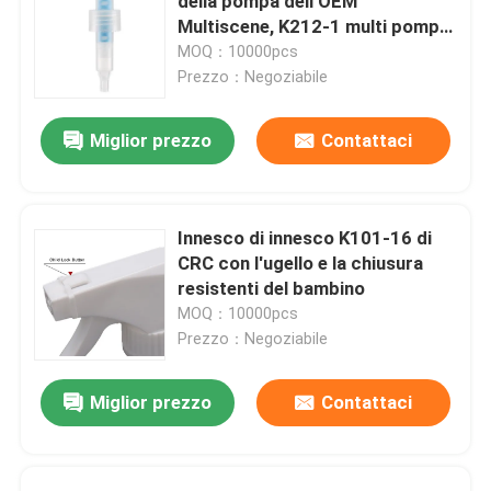
della pompa dell'OEM
Multiscene, K212-1 multi pompa
della lozione di funzione 24mm
MOQ：10000pcs
Prezzo：Negoziabile
Miglior prezzo
Contattaci
Innesco di innesco K101-16 di
CRC con l'ugello e la chiusura
resistenti del bambino
MOQ：10000pcs
Prezzo：Negoziabile
Miglior prezzo
Contattaci