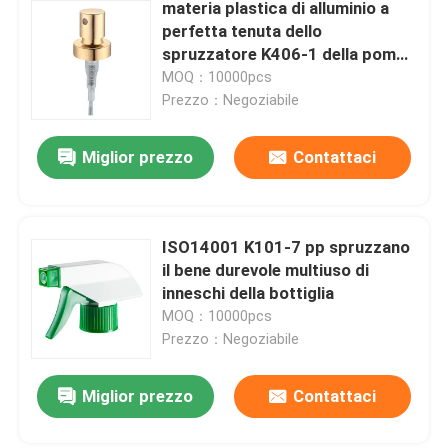
materia plastica di alluminio a
perfetta tenuta dello
spruzzatore K406-1 della pompa
del profumo di 12/20mm
MOQ：10000pcs
Prezzo：Negoziabile
Miglior prezzo
Contattaci
ISO14001 K101-7 pp spruzzano
il bene durevole multiuso di
inneschi della bottiglia
MOQ：10000pcs
Prezzo：Negoziabile
Miglior prezzo
Contattaci