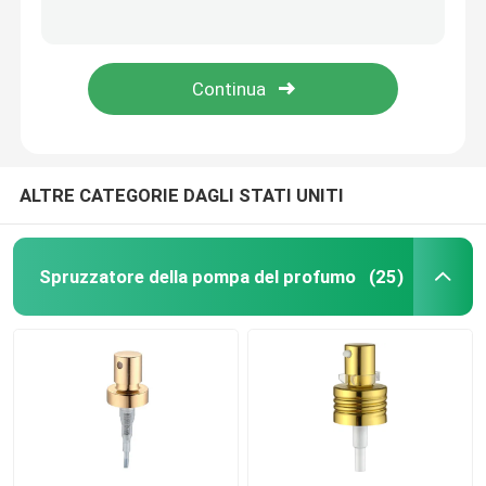
Pompa bianca Nonspill dell'erogatore della lozione a perfetta tenuta con l'ugello lungo K207-3
Erogatore senz'aria durevole di Multiscene 50 ml, bottiglie cosmetiche non tossiche della pompa di aria K1309
Spruzzatore fine della pompa della foschia
Nonspill multifunzionale fine di plastica dello spruzzatore K302 della pompa della foschia ISO9001
Spruzzatori fini Multiscene resistente all'uso della foschia del nero del LDPE K304
Contagoccia dell'olio essenziale
Pompa dell'erogatore della lozione
ALTRE CATEGORIE DAGLI STATI UNITI
Pompe cosmetiche di trattamento
Spruzzatore della pompa del profumo
(25)
Pompa della schiuma plastica
Pompa del dispositivo di rimozione dello smalto
bottiglia senz'aria della pompa