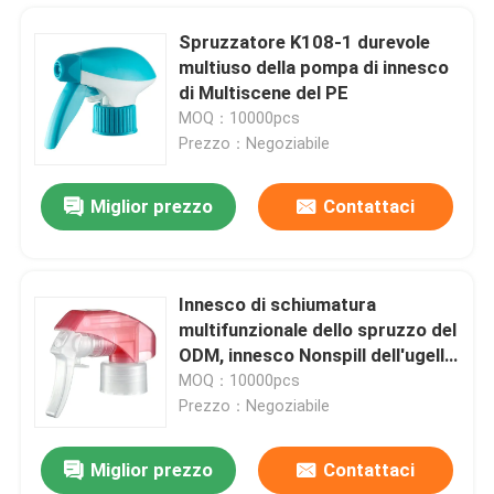
Spruzzatore K108-1 durevole
multiuso della pompa di innesco
di Multiscene del PE
MOQ：10000pcs
Prezzo：Negoziabile
Miglior prezzo
Contattaci
Innesco di schiumatura
multifunzionale dello spruzzo del
Casa.
ODM, innesco Nonspill dell'ugello
spruzzatore per la bottiglia
MOQ：10000pcs
Prezzo：Negoziabile
Prodotti
Miglior prezzo
Contattaci
Spruzzatore blu della pompa di innesco di multi funzione multiuso per autolavaggio
Chi Siamo