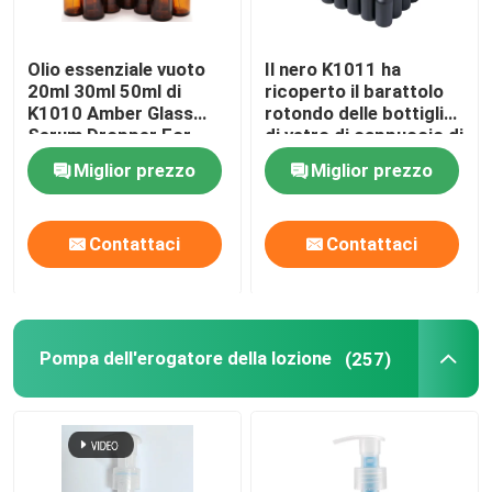
Olio essenziale vuoto
Il nero K1011 ha
20ml 30ml 50ml di
ricoperto il barattolo
K1010 Amber Glass
rotondo delle bottiglie
Serum Dropper For
di vetro di cappuccio di
bambù del contagoccia
Miglior prezzo
Miglior prezzo
Contattaci
Contattaci
Pompa dell'erogatore della lozione
(257)