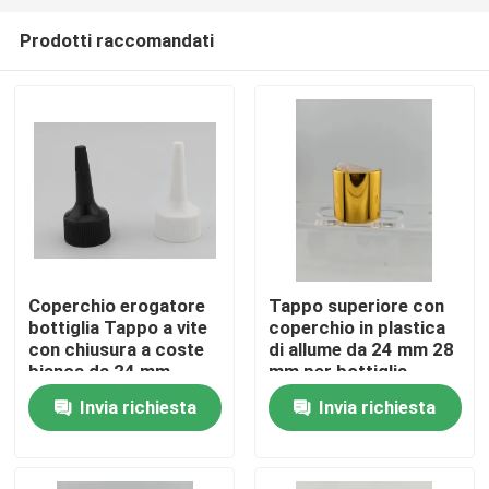
Prodotti raccomandati
Coperchio erogatore
Tappo superiore con
bottiglia Tappo a vite
coperchio in plastica
Casa.
con chiusura a coste
di allume da 24 mm 28
bianca da 24 mm
mm per bottiglia
Invia richiesta
Invia richiesta
Prodotti
Chi Siamo