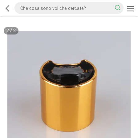
2
/
2