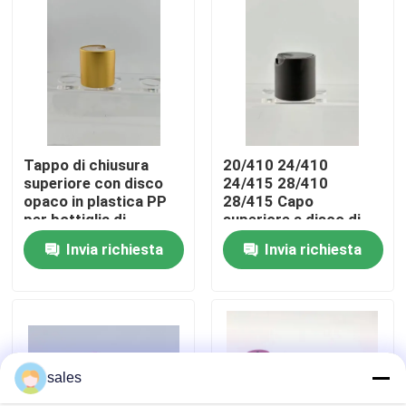
Visita alla fabbrica
Controllo di qualità
Tappo di chiusura
20/410 24/410
Contattaci
superiore con disco
24/415 28/410
opaco in plastica PP
28/415 Capo
per bottiglia di
superiore a disco di
Notizie
plastica
plastica per bottiglia
Invia richiesta
Invia richiesta
cosmetica
Casi
Spruzzatore della pompa del profumo
sales
Spruzzatore della pompa di innesco